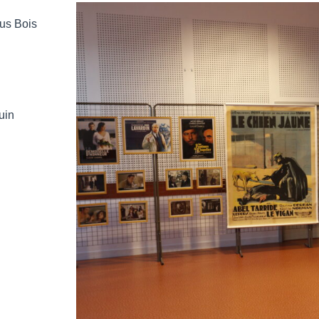
ous Bois
uin