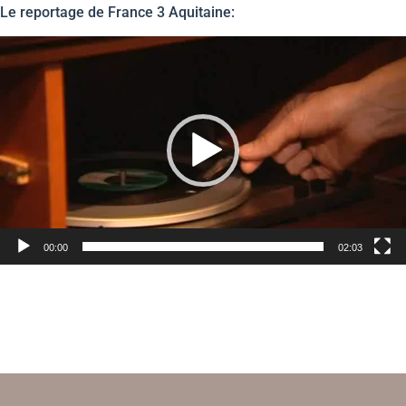
Le reportage de France 3 Aquitaine:
Lecteur
vidéo
00:00
02:03