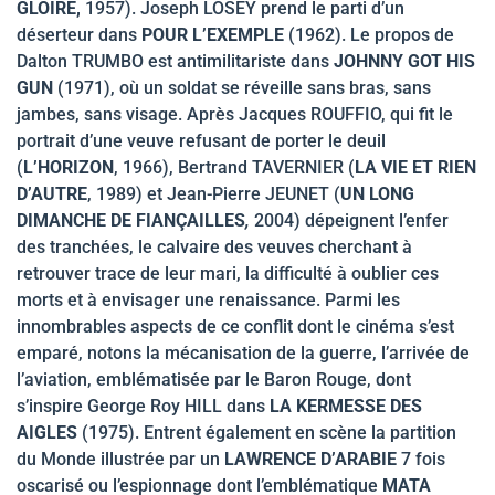
GLOIRE
,
1957). Joseph LOSEY prend le parti d’un
déserteur dans
POUR L’EXEMPLE
(1962). Le propos de
Dalton TRUMBO est antimilitariste dans
JOHNNY GOT HIS
GUN
(1971), où un soldat se réveille sans bras, sans
jambes, sans visage. Après Jacques ROUFFIO, qui fit le
portrait d’une veuve refusant de porter le deuil
(
L’HORIZON
, 1966), Bertrand TAVERNIER (
LA VIE ET RIEN
D’AUTRE
, 1989) et Jean-Pierre JEUNET (
UN LONG
DIMANCHE DE FIANÇAILLES
,
2004) dépeignent l’enfer
des tranchées, le calvaire des veuves cherchant à
retrouver trace de leur mari, la difficulté à oublier ces
morts et à envisager une renaissance. Parmi les
innombrables aspects de ce conflit dont le cinéma s’est
emparé, notons la mécanisation de la guerre, l’arrivée de
l’aviation, emblématisée par le Baron Rouge, dont
s’inspire George Roy HILL dans
LA KERMESSE DES
AIGLES
(1975). Entrent également en scène la partition
du Monde illustrée par un
LAWRENCE D’ARABIE
7 fois
oscarisé ou l’espionnage dont l’emblématique
MATA