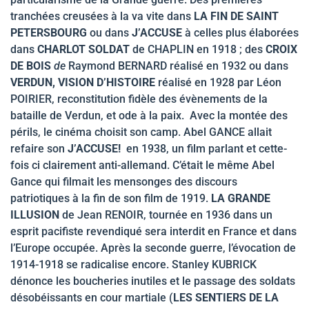
tranchées creusées à la va vite dans
LA FIN DE SAINT
PETERSBOURG
ou dans
J’ACCUSE
à celles plus élaborées
dans
CHARLOT SOLDAT
de CHAPLIN en 1918 ; des
CROIX
DE BOIS
de
Raymond BERNARD réalisé en 1932 ou dans
VERDUN, VISION D’HISTOIRE
réalisé en 1928 par Léon
POIRIER, reconstitution fidèle des évènements de la
bataille de Verdun, et ode à la paix.
Avec la montée des
périls, le cinéma choisit son camp. Abel GANCE allait
refaire son
J’ACCUSE!
en 1938, un film parlant et cette-
fois ci clairement anti-allemand. C’était le même Abel
Gance qui filmait les mensonges des discours
patriotiques à la fin de son film de 1919.
LA GRANDE
ILLUSION
de Jean RENOIR, tournée en 1936 dans un
esprit pacifiste revendiqué sera interdit en France et dans
l’Europe occupée. Après la seconde guerre, l’évocation de
1914-1918 se radicalise encore. Stanley KUBRICK
dénonce les boucheries inutiles et le passage des soldats
désobéissants en cour martiale (
LES SENTIERS DE LA